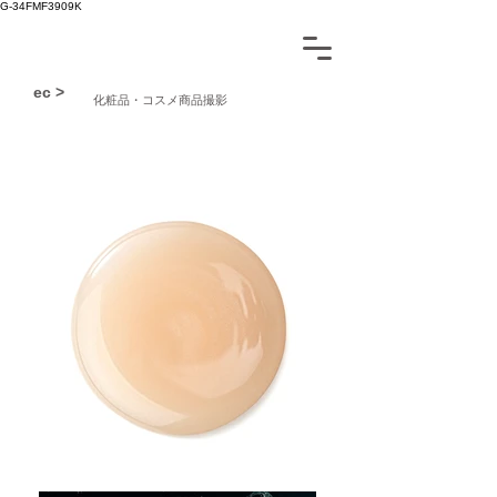
G-34FMF3909K
ec >
化粧品・コスメ商品撮影