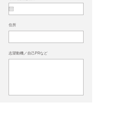
e
q
u
i
r
e
d
住所
志望動機／自己PRなど
履歴書をPDFで添付してください。
アップロード
サポートされているファイル（最大15MB）