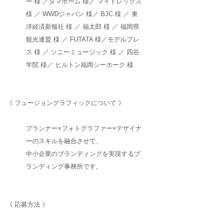
ー 様 ／タマホーム 様／ マイトレックス
様 ／ WWDジャパン 様／ BJC 様 ／ 東
洋経済新報社 様 ／ 福太郎 様 ／ 福岡県
観光連盟 様 ／ FUTATA 様／モデルプレ
ス 様 ／ ソニーミュージック 様 ／ 四谷
学院
様
／ ヒルトン福岡シーホーク
様​
《 フュージョングラフィックについて 》
プランナー×フォトグラファー×デザイナ
ーのスキルを融合させて、
中小企業のブランディングを実現するブ
ランディング事務所です。
《 応募方法 》