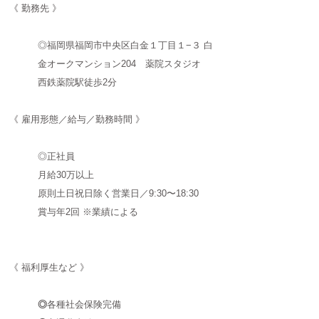
《 勤務先 》
◎福岡県福岡市中央区白金１丁目１−３ 白
金オークマンション204 薬院スタジオ
​西鉄薬院駅徒歩2分​
《 雇用形態／給与／勤務時間 》
◎正社員​
月給30万以上
原則土日祝日除く営業日／9:30〜18:30
賞与年2回 ※業績による
《 福利厚生など 》
◎
各種社会保険完備