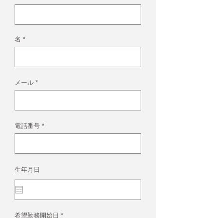
名
メール
電話番号
生年月日
r
希望勤務開始日
*