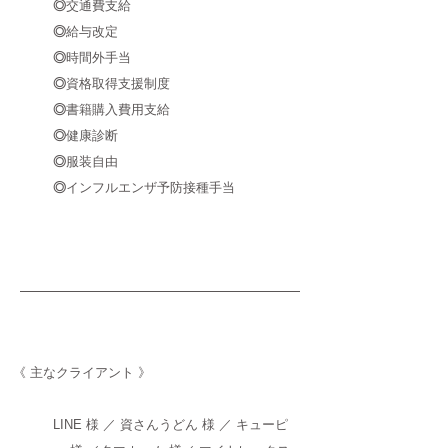
◎
交通費支給
◎
給与改定
◎
時間外手当
◎
資格取得支援制度
◎
書籍購入費用支給
◎
健康診断
◎
服装自由
◎
インフルエンザ予防接種手当
《 主なクライアント 》
LINE 様 ／ 資さんうどん 様 ／ キューピ