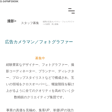
G-34FMF3909K
撮影>
福岡の広告カメラマン・フォトグラファ
スタッフ募集
ーの採用、求人募集
広告カメラマン／フォトグラファー
募集中
経験豊富なデザイナー、フォトグラファー、撮
影コーディネーター、プランナー、ディレクタ
ー、プロップスタイリストなどで構成され、互
いの領域をクロスオーバーし、螺旋階段を駆け
上がるように全てのクオリティを高めていく少
数精鋭のクリエイティブ集団です。
事業の真価を見極め、集客UP、単価UPの強力