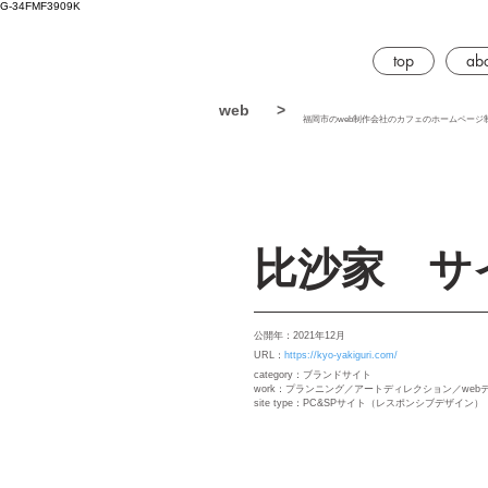
G-34FMF3909K
top
abo
web
>
福岡市
のweb制作会社のカフェのホームページ
比沙家 サ
公開年：2021年12月
URL：
https://kyo-yakiguri.com/
category：ブランドサイト
work：プランニング／アートディレクション／web
site type：PC&SPサイト（レスポンシブデザイン）