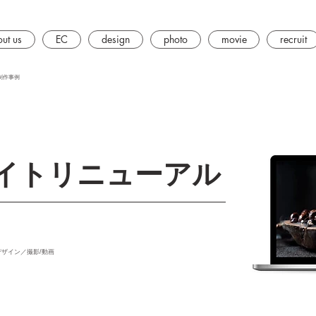
ut us
EC
design
photo
movie
recruit
制作事例
イトリニューアル
デザイン／撮影/動画