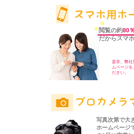
用
スマホ
ホ
閲覧の約
80
​だからスマ
是非、弊社
ムページを
ださい。
プロカメラ
写真次第で大
ホームページ