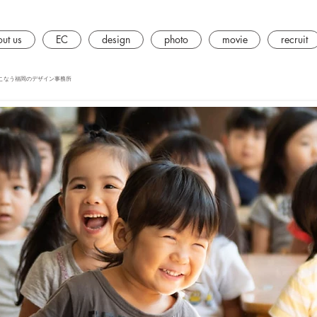
ut us
EC
design
photo
movie
recruit
こなう福岡のデザイン事務所