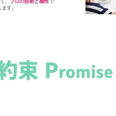
して、
プロの技術と感性
で
します。
約束
P
romise
総合病院・大学病院・医局・介護施設
く携わり、
看護師、医師、介護士の求人