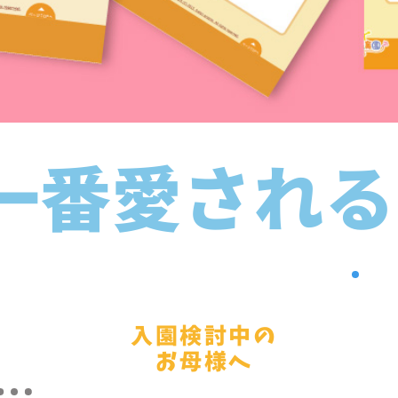
一番愛される
入園
​検討中の
お母様へ