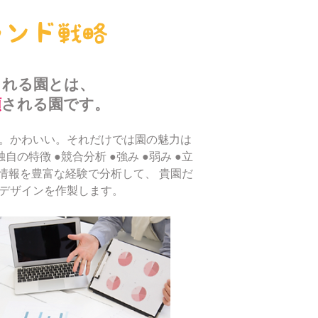
ランド戦略
される園とは、
頼
される園です。
。かわいい。それだけでは園の魅力は
自の特徴 ●競合分析 ●強み ●弱み ●立
の情報を豊富な経験で分析して、 貴園だ
デザインを作製します。