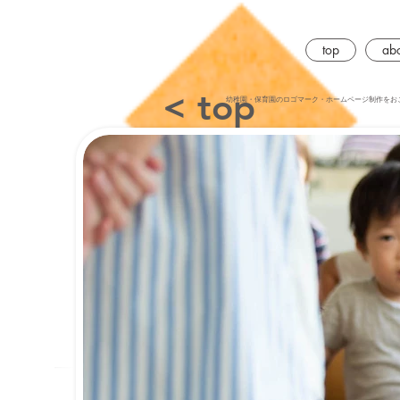
G-34FMF3909K
top
abo
< top
幼稚園・保育園のロゴマーク・ホームページ制作をお