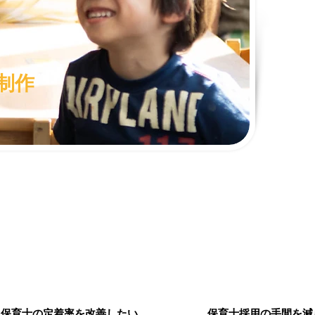
制作
保育士の定着率を改善したい
保育士採用の手間を減