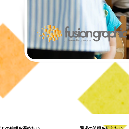
者との信頼を深めたい
園児の笑顔を伝えたい