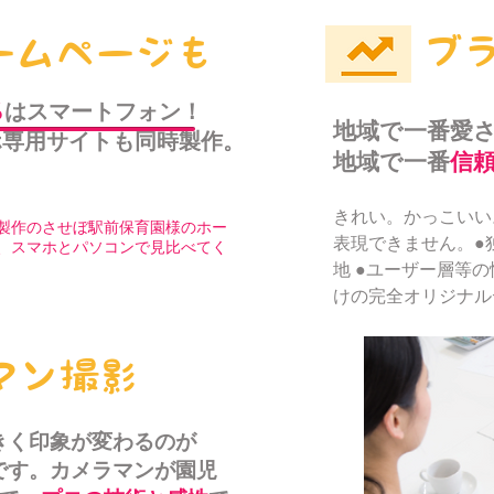
ブ
ームページも
％
はスマートフォン！
地域で一番愛
ホ専用サイトも同時製作。
地域で一番
信
きれい。かっこいい
製作のさせぼ駅前保育園様の
​ホー
表現できません。●独
、スマホとパソコンで
見比べてく
地 ●ユーザー層等
けの完全オリジナル
マン撮影
きく印象が変わるのが
です。カメラマンが園児