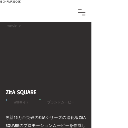
G-34FMF3909K
movie >
ZitA SQUARE
ブランドムービー
WEBサイト
累計16万台突破のZitAシリーズの進化版ZitA
SQUAREのプロモーションムービーを作成し