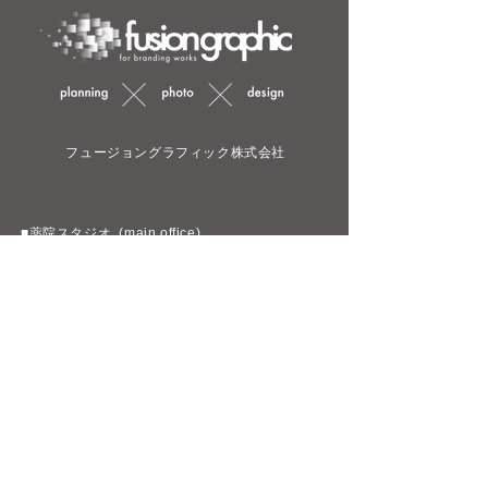
​ フュージョングラフィック株式会社
■薬院スタジオ (main office)
​福岡県福岡市中央区白金1丁目1-3 白金オークマ
ンション 204
※誠に勝手ながら、お盆期間中(8月10-16日)はお休みい
ただいております。
8月17日(月)より通常営業いたします。 順次対応させてい
ただきますので、どうぞよろしくお願いいたします。
■白金スタジオ
福岡県福岡市中央区白金2丁目7-20 FKM白金II